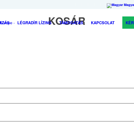
Magya
KOSÁR
AZÁS
LÉGRADÍR LÍZING
TÁMOGATÁS
KAPCSOLAT
KÉR