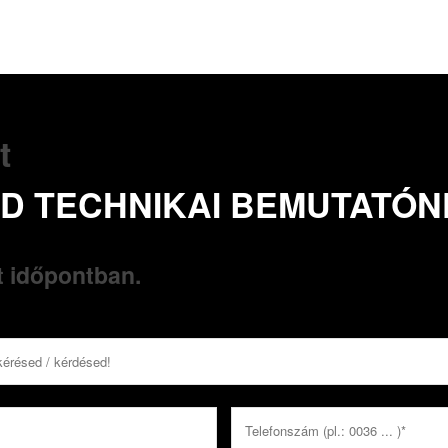
t
D TECHNIKAI BEMUTATÓN
t időpontban.