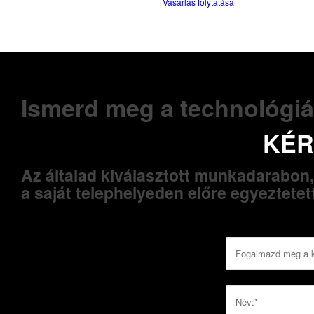
Vásárlás folytatása
Ismerd meg a technológiá
KÉR
Az általad kiválasztott munkadarabon,
a saját telephelyeden előre egyeztetet