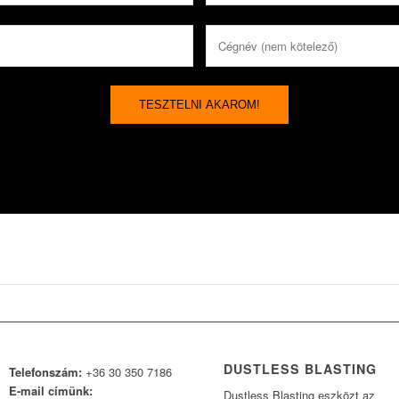
DUSTLESS BLASTING
Telefonszám:
+36 30 350 7186
E-mail címünk:
Dustless Blasting eszközt az