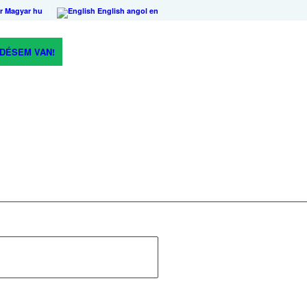
r
Magyar
hu
English
angol
en
DÉSEM VAN!